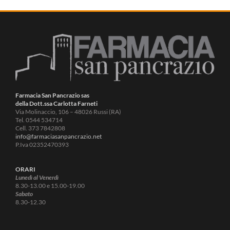
Farmacia San Pancrazio sas
della Dott.ssa Carlotta Farneti
Via Molinaccio, 106 – 48026 Russi (RA)
Tel. 0544 534714
Cell. 373 7842808
info@farmaciasanpancrazio.net
P.Iva 02352470393
ORARI
Lunedì al Venerdì
8.30-13.00 e 15.00-19.00
Sabato
8.30-12.30