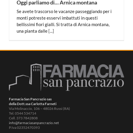
Oggi parliamo di… Arnica montana
Se avete trascorso le vacanze passeggiando per i
monti potreste esservi imbattuti in questi
bellissimi fiori gialli. Si tratta di Arnica montana,
una pianta dalle
[...]
Farmacia San Pancrazio sas
della Dott.ssa Carlotta Farneti
Via Molinaccio, 106 – 48026 Russi (RA)
Tel. 0544 534714
Cell. 373 7842808
info@farmaciasanpancrazio.net
P.Iva 02352470393