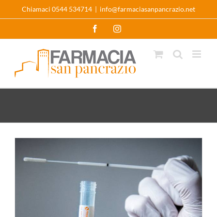
Salta
Chiamaci 0544 534714
|
info@farmaciasanpancrazio.net
al
Open 
contenuto
Facebook
Instagram