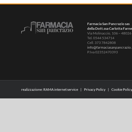
Farmacia San Pancrazio sas
della Dott.ssa Carlotta Farne
Via Molinaccio, 106 – 48026 
Tel. 0544 534714
Cell. 373 7842808
info@farmaciasanpancrazio.
P.Iva 02352470393
realizzazione:
RAMA internet service
|
Privacy Policy
|
Cookie Polic