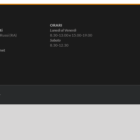
ORARI
ti
Lunedì al Venerdì
Russi (RA)
8.30-13.00 e 15.00-19.00
Sabato
8.30-12.30
net
y