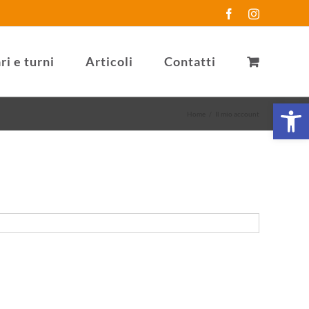
Facebook
Instagram
ri e turni
Articoli
Contatti
Open 
Home
/
Il mio account