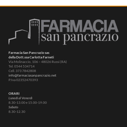
Farmacia San Pancrazio sas
della Dott.ssa Carlotta Farneti
Via Molinaccio, 106 – 48026 Russi (RA)
Tel. 0544 534714
Cell. 373 7842808
info@farmaciasanpancrazio.net
P.Iva 02352470393
ORARI
Lunedì al Venerdì
8.30-13.00 e 15.00-19.00
Sabato
8.30-12.30