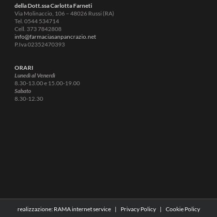
della Dott.ssa Carlotta Farneti
Via Molinaccio, 106 – 48026 Russi (RA)
Tel. 0544 534714
Cell. 373 7842808
info@farmaciasanpancrazio.net
P.Iva 02352470393
ORARI
Lunedì al Venerdì
8.30-13.00 e 15.00-19.00
Sabato
8.30-12.30
realizzazione:
RAMA internet service
|
Privacy Policy
|
Cookie Policy